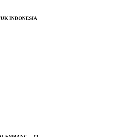
TUK INDONESIA
PALEMBANG …!!!