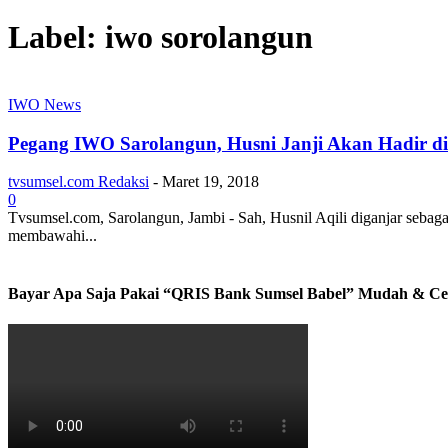
Label: iwo sorolangun
IWO News
Pegang IWO Sarolangun, Husni Janji Akan Hadir d
tvsumsel.com Redaksi
-
Maret 19, 2018
0
Tvsumsel.com, Sarolangun, Jambi - Sah, Husnil Aqili diganjar seb
membawahi...
Bayar Apa Saja Pakai “QRIS Bank Sumsel Babel” Mudah & Ce