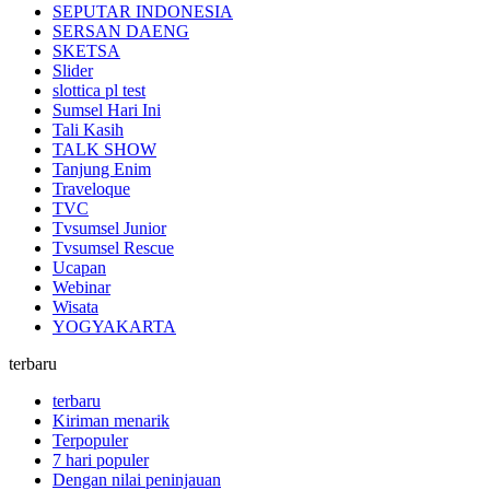
SEPUTAR INDONESIA
SERSAN DAENG
SKETSA
Slider
slottica pl test
Sumsel Hari Ini
Tali Kasih
TALK SHOW
Tanjung Enim
Traveloque
TVC
Tvsumsel Junior
Tvsumsel Rescue
Ucapan
Webinar
Wisata
YOGYAKARTA
terbaru
terbaru
Kiriman menarik
Terpopuler
7 hari populer
Dengan nilai peninjauan