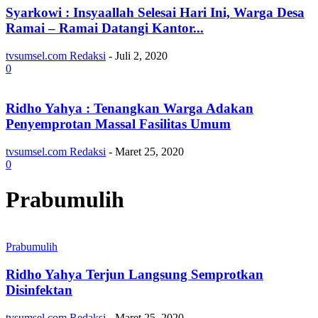
Syarkowi : Insyaallah Selesai Hari Ini, Warga Desa
Ramai – Ramai Datangi Kantor...
tvsumsel.com Redaksi
-
Juli 2, 2020
0
Ridho Yahya : Tenangkan Warga Adakan
Penyemprotan Massal Fasilitas Umum
tvsumsel.com Redaksi
-
Maret 25, 2020
0
Prabumulih
Prabumulih
Ridho Yahya Terjun Langsung Semprotkan
Disinfektan
tvsumsel.com Redaksi
-
Maret 25, 2020