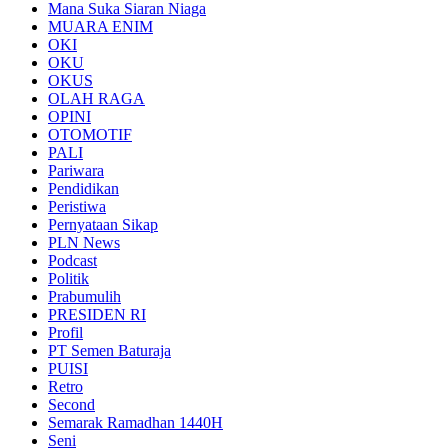
Mana Suka Siaran Niaga
MUARA ENIM
OKI
OKU
OKUS
OLAH RAGA
OPINI
OTOMOTIF
PALI
Pariwara
Pendidikan
Peristiwa
Pernyataan Sikap
PLN News
Podcast
Politik
Prabumulih
PRESIDEN RI
Profil
PT Semen Baturaja
PUISI
Retro
Second
Semarak Ramadhan 1440H
Seni