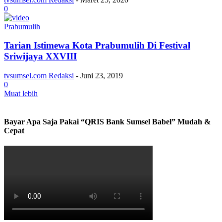
0
Prabumulih
Tarian Istimewa Kota Prabumulih Di Festival
Sriwijaya XXVIII
tvsumsel.com Redaksi
-
Juni 23, 2019
0
Muat lebih
Bayar Apa Saja Pakai “QRIS Bank Sumsel Babel” Mudah &
Cepat