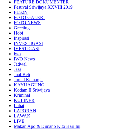
FEATURE DOKUMENTER
Festival Sriwijaya XXVIII 2019
FLS2N
FOTO GALERI
FOTO NEWS
Greeting
Hobi
Inspirasi
INVESTIGASI
IVESTIGASI
iwo
IWO News
Jadwal
Jasa
Jual-Beli
Jurnal Keluarga
KAYUAGUNG
Kodam II Sriwijaya
Kriminal
KULINER
Lahat
LAPORAN
LAWAK
LIVE
Makan Apo & Dimano Kito Hari Ini