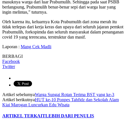
masuknya warga dari luar Prabumulih. Sehingga pada saat PSBB
berlangsung, Prabumulih benar-benar sepi dari warga luar yang
ingin melintas,” tuturnya.
Oleh karena itu, keluarnya Kota Prabumulih dari zona merah itu
tidak terlepas dari kerja keras dan upaya dari seluruh jajaran pemkot
Prabumulih, forkopimda dan seluruh masyarakat dalam penanganan
covid 19 yang terencana, terstruktur dan masif.
Laporan :
Mang Cek Madli
BERBAGI
Facebook
Twitter
Artikel sebelumya
Warga Sungai Rotan Terima BST yang ke-3
Artikel berikutnya
HUT ke-10 Ponpes Tahfidz dan Sekolah Alam
Kiai Marogan Luncurkan Edu Wisata
ARTIKEL TERKAIT
LEBIH DARI PENULIS