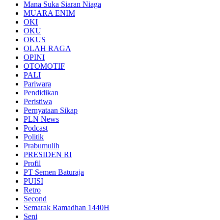
Mana Suka Siaran Niaga
MUARA ENIM
OKI
OKU
OKUS
OLAH RAGA
OPINI
OTOMOTIF
PALI
Pariwara
Pendidikan
Peristiwa
Pernyataan Sikap
PLN News
Podcast
Politik
Prabumulih
PRESIDEN RI
Profil
PT Semen Baturaja
PUISI
Retro
Second
Semarak Ramadhan 1440H
Seni