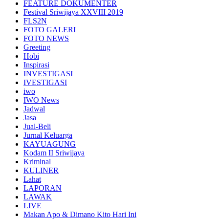
FEATURE DOKUMENTER
Festival Sriwijaya XXVIII 2019
FLS2N
FOTO GALERI
FOTO NEWS
Greeting
Hobi
Inspirasi
INVESTIGASI
IVESTIGASI
iwo
IWO News
Jadwal
Jasa
Jual-Beli
Jurnal Keluarga
KAYUAGUNG
Kodam II Sriwijaya
Kriminal
KULINER
Lahat
LAPORAN
LAWAK
LIVE
Makan Apo & Dimano Kito Hari Ini