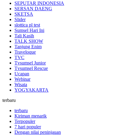
SEPUTAR INDONESIA
SERSAN DAENG
SKETSA
Slider
slottica pl test
Sumsel Hari Ini
Tali Kasih
TALK SHOW
Tanjung Enim
Traveloque
TVC
Tvsumsel Junior
Tvsumsel Rescue
Ucapan
Webinar
Wisata
YOGYAKARTA
terbaru
terbaru
Kiriman menarik
Terpopuler
7 hari populer
Dengan nilai peninjauan