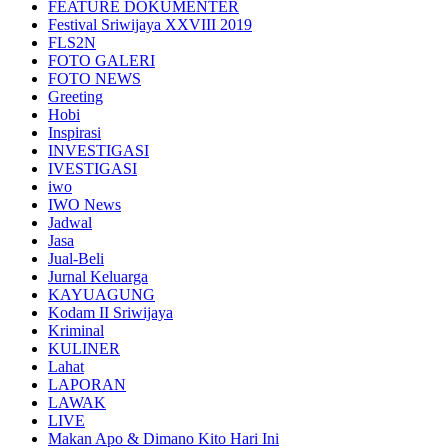
FEATURE DOKUMENTER
Festival Sriwijaya XXVIII 2019
FLS2N
FOTO GALERI
FOTO NEWS
Greeting
Hobi
Inspirasi
INVESTIGASI
IVESTIGASI
iwo
IWO News
Jadwal
Jasa
Jual-Beli
Jurnal Keluarga
KAYUAGUNG
Kodam II Sriwijaya
Kriminal
KULINER
Lahat
LAPORAN
LAWAK
LIVE
Makan Apo & Dimano Kito Hari Ini