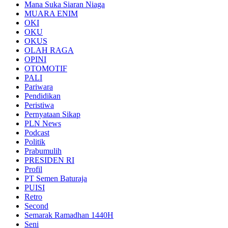
Mana Suka Siaran Niaga
MUARA ENIM
OKI
OKU
OKUS
OLAH RAGA
OPINI
OTOMOTIF
PALI
Pariwara
Pendidikan
Peristiwa
Pernyataan Sikap
PLN News
Podcast
Politik
Prabumulih
PRESIDEN RI
Profil
PT Semen Baturaja
PUISI
Retro
Second
Semarak Ramadhan 1440H
Seni