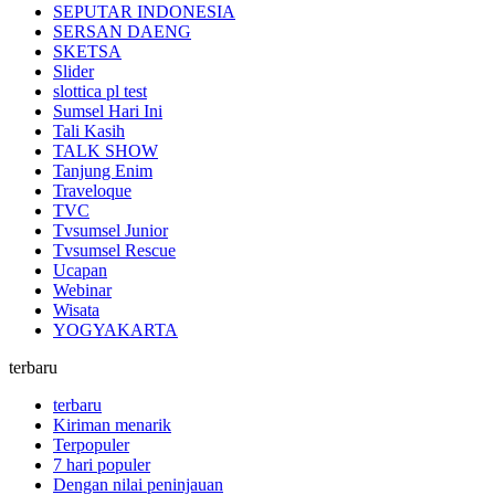
SEPUTAR INDONESIA
SERSAN DAENG
SKETSA
Slider
slottica pl test
Sumsel Hari Ini
Tali Kasih
TALK SHOW
Tanjung Enim
Traveloque
TVC
Tvsumsel Junior
Tvsumsel Rescue
Ucapan
Webinar
Wisata
YOGYAKARTA
terbaru
terbaru
Kiriman menarik
Terpopuler
7 hari populer
Dengan nilai peninjauan