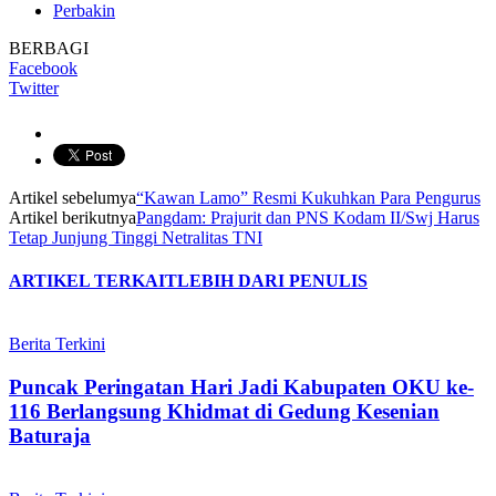
Perbakin
BERBAGI
Facebook
Twitter
Artikel sebelumya
“Kawan Lamo” Resmi Kukuhkan Para Pengurus
Artikel berikutnya
Pangdam: Prajurit dan PNS Kodam II/Swj Harus
Tetap Junjung Tinggi Netralitas TNI
ARTIKEL TERKAIT
LEBIH DARI PENULIS
Berita Terkini
Puncak Peringatan Hari Jadi Kabupaten OKU ke-
116 Berlangsung Khidmat di Gedung Kesenian
Baturaja