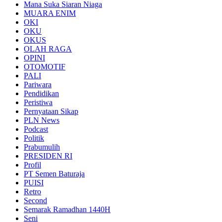
Mana Suka Siaran Niaga
MUARA ENIM
OKI
OKU
OKUS
OLAH RAGA
OPINI
OTOMOTIF
PALI
Pariwara
Pendidikan
Peristiwa
Pernyataan Sikap
PLN News
Podcast
Politik
Prabumulih
PRESIDEN RI
Profil
PT Semen Baturaja
PUISI
Retro
Second
Semarak Ramadhan 1440H
Seni