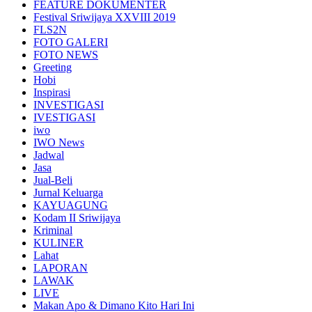
FEATURE DOKUMENTER
Festival Sriwijaya XXVIII 2019
FLS2N
FOTO GALERI
FOTO NEWS
Greeting
Hobi
Inspirasi
INVESTIGASI
IVESTIGASI
iwo
IWO News
Jadwal
Jasa
Jual-Beli
Jurnal Keluarga
KAYUAGUNG
Kodam II Sriwijaya
Kriminal
KULINER
Lahat
LAPORAN
LAWAK
LIVE
Makan Apo & Dimano Kito Hari Ini