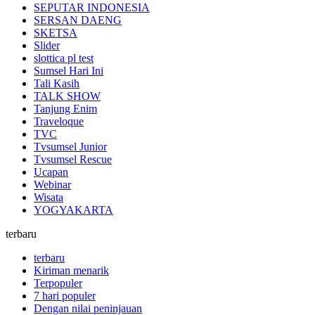
SEPUTAR INDONESIA
SERSAN DAENG
SKETSA
Slider
slottica pl test
Sumsel Hari Ini
Tali Kasih
TALK SHOW
Tanjung Enim
Traveloque
TVC
Tvsumsel Junior
Tvsumsel Rescue
Ucapan
Webinar
Wisata
YOGYAKARTA
terbaru
terbaru
Kiriman menarik
Terpopuler
7 hari populer
Dengan nilai peninjauan