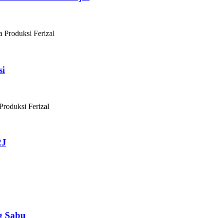
a Produksi Ferizal
si
Produksi Ferizal
2J
g Sabu