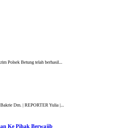
m Polsek Betung telah berhasil...
krie Dm. | REPORTER Yulia |...
kan Ke Pihak Berwajib