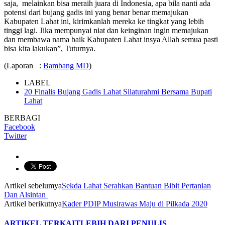
saja, melainkan bisa meraih juara di Indonesia, apa bila nanti ada
potensi dari bujang gadis ini yang benar benar memajukan
Kabupaten Lahat ini, kirimkanlah mereka ke tingkat yang lebih
tinggi lagi. Jika mempunyai niat dan keinginan ingin memajukan
dan membawa nama baik Kabupaten Lahat insya Allah semua pasti
bisa kita lakukan”, Tuturnya.
(Laporan :
Bambang MD
)
LABEL
20 Finalis Bujang Gadis Lahat Silaturahmi Bersama Bupati
Lahat
BERBAGI
Facebook
Twitter
Artikel sebelumya
Sekda Lahat Serahkan Bantuan Bibit Pertanian
Dan Alsintan
Artikel berikutnya
Kader PDIP Musirawas Maju di Pilkada 2020
ARTIKEL TERKAIT
LEBIH DARI PENULIS