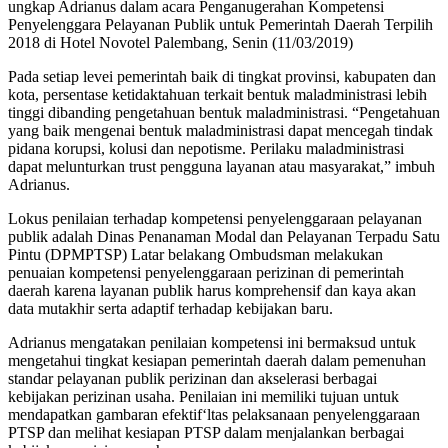
ungkap Adrianus dalam acara Penganugerahan Kompetensi
Penyelenggara Pelayanan Publik untuk Pemerintah Daerah Terpilih
2018 di Hotel Novotel Palembang, Senin (11/03/2019)
Pada setiap levei pemerintah baik di tingkat provinsi, kabupaten dan
kota, persentase ketidaktahuan terkait bentuk maladministrasi lebih
tinggi dibanding pengetahuan bentuk maladministrasi. “Pengetahuan
yang baik mengenai bentuk maladministrasi dapat mencegah tindak
pidana korupsi, kolusi dan nepotisme. Perilaku maladministrasi
dapat melunturkan trust pengguna layanan atau masyarakat,” imbuh
Adrianus.
Lokus penilaian terhadap kompetensi penyelenggaraan pelayanan
publik adalah Dinas Penanaman Modal dan Pelayanan Terpadu Satu
Pintu (DPMPTSP) Latar belakang Ombudsman melakukan
penuaian kompetensi penyelenggaraan perizinan di pemerintah
daerah karena layanan publik harus komprehensif dan kaya akan
data mutakhir serta adaptif terhadap kebijakan baru.
Adrianus mengatakan penilaian kompetensi ini bermaksud untuk
mengetahui tingkat kesiapan pemerintah daerah dalam pemenuhan
standar pelayanan publik perizinan dan akselerasi berbagai
kebijakan perizinan usaha. Penilaian ini memiliki tujuan untuk
mendapatkan gambaran efektif‘ltas pelaksanaan penyelenggaraan
PTSP dan melihat kesiapan PTSP dalam menjalankan berbagai