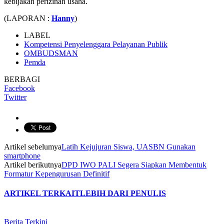
kebijakan perizinan usaha.
(LAPORAN :
Hanny
)
LABEL
Kompetensi Penyelenggara Pelayanan Publik
OMBUDSMAN
Pemda
BERBAGI
Facebook
Twitter
Artikel sebelumya
Latih Kejujuran Siswa, UASBN Gunakan
smartphone
Artikel berikutnya
DPD IWO PALI Segera Siapkan Membentuk
Formatur Kepengurusan Definitif
ARTIKEL TERKAIT
LEBIH DARI PENULIS
Berita Terkini