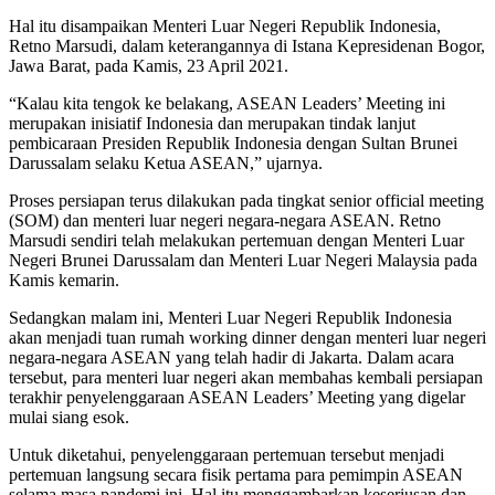
Hal itu disampaikan Menteri Luar Negeri Republik Indonesia,
Retno Marsudi, dalam keterangannya di Istana Kepresidenan Bogor,
Jawa Barat, pada Kamis, 23 April 2021.
“Kalau kita tengok ke belakang, ASEAN Leaders’ Meeting ini
merupakan inisiatif Indonesia dan merupakan tindak lanjut
pembicaraan Presiden Republik Indonesia dengan Sultan Brunei
Darussalam selaku Ketua ASEAN,” ujarnya.
Proses persiapan terus dilakukan pada tingkat senior official meeting
(SOM) dan menteri luar negeri negara-negara ASEAN. Retno
Marsudi sendiri telah melakukan pertemuan dengan Menteri Luar
Negeri Brunei Darussalam dan Menteri Luar Negeri Malaysia pada
Kamis kemarin.
Sedangkan malam ini, Menteri Luar Negeri Republik Indonesia
akan menjadi tuan rumah working dinner dengan menteri luar negeri
negara-negara ASEAN yang telah hadir di Jakarta. Dalam acara
tersebut, para menteri luar negeri akan membahas kembali persiapan
terakhir penyelenggaraan ASEAN Leaders’ Meeting yang digelar
mulai siang esok.
Untuk diketahui, penyelenggaraan pertemuan tersebut menjadi
pertemuan langsung secara fisik pertama para pemimpin ASEAN
selama masa pandemi ini. Hal itu menggambarkan keseriusan dan