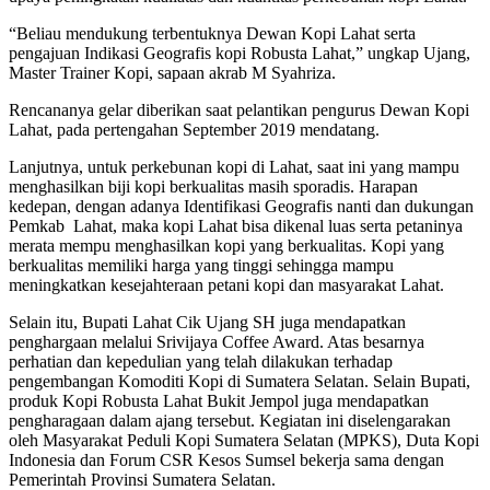
“Beliau mendukung terbentuknya Dewan Kopi Lahat serta
pengajuan Indikasi Geografis kopi Robusta Lahat,” ungkap Ujang,
Master Trainer Kopi, sapaan akrab M Syahriza.
Rencananya gelar diberikan saat pelantikan pengurus Dewan Kopi
Lahat, pada pertengahan September 2019 mendatang.
Lanjutnya, untuk perkebunan kopi di Lahat, saat ini yang mampu
menghasilkan biji kopi berkualitas masih sporadis. Harapan
kedepan, dengan adanya Identifikasi Geografis nanti dan dukungan
Pemkab Lahat, maka kopi Lahat bisa dikenal luas serta petaninya
merata mempu menghasilkan kopi yang berkualitas. Kopi yang
berkualitas memiliki harga yang tinggi sehingga mampu
meningkatkan kesejahteraan petani kopi dan masyarakat Lahat.
Selain itu, Bupati Lahat Cik Ujang SH juga mendapatkan
penghargaan melalui Srivijaya Coffee Award. Atas besarnya
perhatian dan kepedulian yang telah dilakukan terhadap
pengembangan Komoditi Kopi di Sumatera Selatan. Selain Bupati,
produk Kopi Robusta Lahat Bukit Jempol juga mendapatkan
pengharagaan dalam ajang tersebut. Kegiatan ini diselengarakan
oleh Masyarakat Peduli Kopi Sumatera Selatan (MPKS), Duta Kopi
Indonesia dan Forum CSR Kesos Sumsel bekerja sama dengan
Pemerintah Provinsi Sumatera Selatan.