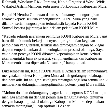
Rahmadi, Wasekum Rizki Perdana, Kabid Organisasi Wastu Widia,
Wakabid Aslam Mahrom, serta unsur Forkopimda Kabupaten Mura.
Bupati H Hendra Gunawan dalam sambutannya mengucapkan
selamat kepada seluruh kepengurusan KONI Mura yang baru
dilantik, serta mengucapkan terimakasih kepada Ketua KONI
Sumsel beserta jajarannya hadir dalam pelantikan KONI Mura.
“Kepada seluruh jajarangan pengurus KONI Kabupaten Mura yang
baru dilantik untuk bekerja menyusun program dan kegiatan
pembinaan yang terarah, terukur dan terprogram dengan baik agar
dapat mempertahankan dan meningkatkan prestasi olahraga. Saya
yakin dan percaya KONI dibawah kepemimpinan ketua Azhari
akan mengukir banyak prestasi, yang menghantarkan Kabupaten
Mura membahana dipersada Nusantara,” harap bupati.
Dikesempatan ini, Ketua KONI Mura H Azhari dalam sambutannya
mengatakan bahwa Kabupaten Mura adalah gudangnya olahraga
dan para atlit. Ini anugrah sekaligus tantangan bagi kita semua untuk
memberikan dukungan mengoptimalkan potensi yang Mura miliki.
“Mohon doa dan dukungannya, agar kami pengurus KONI mampu
menjaga amanah ini dengan penuh rasa tanggungjawab, tentunya
dengan harapan prestasi olahraga Kabupaten Mura ke depan akan
semakin meningkat,” ucap optimis H Azhari.