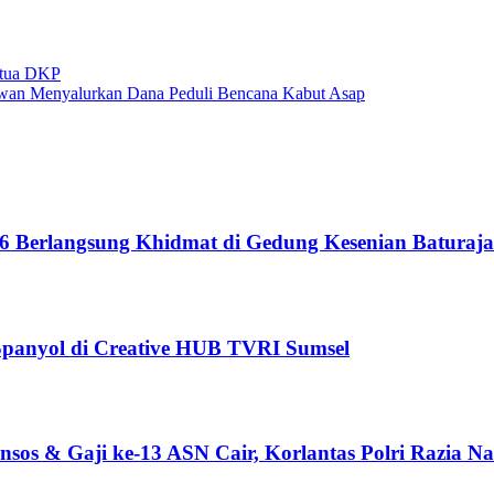
etua DKP
iwan Menyalurkan Dana Peduli Bencana Kabut Asap
6 Berlangsung Khidmat di Gedung Kesenian Baturaja
 Spanyol di Creative HUB TVRI Sumsel
sos & Gaji ke-13 ASN Cair, Korlantas Polri Razia Na