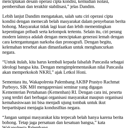
menciptakan desain operasi cipta kondisi, kemudian isolasi,
pembersihan dan terakhir stabilisasi,” jelas Dandim.
Lebih lanjut Dandim mengatakan, salah satu ciri operasi cipta
kondisi dengan memecah belah masyarakat dalam penyebaran berita
bohong. Masyarakat tidak lagi kuat dan lebih mementingkan
kepentingan pribadi serta kelompok tertentu. Selain itu, ciri perang
modern lainnya adalah dengan menciptakan generasi lemah dengan
cara ketergantungan narkoba dan pronografi. Dengan begitu,
kelemahan tersebut akan dimanfaatkan untuk menghancurkan
negara.
“Untuk itulah, kita harus kembali kepada falsafah Pancasila sebagai
ideologi bangsa kita. Dengan mengimplementasikan nilai Pancasila
akan memperkokoh NKRI,” ajak Letkol Honi.
Sementara itu, Wakapolresta Palembang AKBP Prastyo Rachmat
Purboyo, SIK MH mengapresiasi seminar yang digagas
Kementerian Pertahanan (Kemenhan) RI. Dengan cara ini, peserta
yang terdiri dari berbagai organisasi masyarakat maupun organisasi
kemahasiswaan ini bisa menjadi ujung tombak untuk ikut
berpartisipasi menjagia kondusifitas negara.
“Jangan sampai masyarakat kita terpecah belah hanya karena berita
bohong. Tetap jaga persatuan dan kesatuan bangsa,” kata
Wakapolresta Palembang.