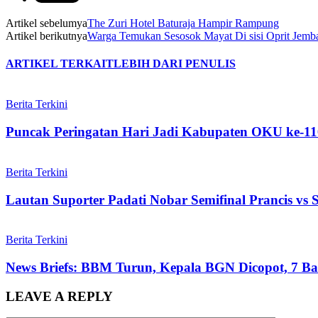
Artikel sebelumya
The Zuri Hotel Baturaja Hampir Rampung
Artikel berikutnya
Warga Temukan Sesosok Mayat Di sisi Oprit Jemb
ARTIKEL TERKAIT
LEBIH DARI PENULIS
Berita Terkini
Puncak Peringatan Hari Jadi Kabupaten OKU ke-11
Berita Terkini
Lautan Suporter Padati Nobar Semifinal Prancis vs
Berita Terkini
News Briefs: BBM Turun, Kepala BGN Dicopot, 7 Ban
LEAVE A REPLY