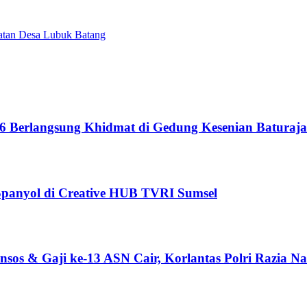
atan Desa Lubuk Batang
6 Berlangsung Khidmat di Gedung Kesenian Baturaja
 Spanyol di Creative HUB TVRI Sumsel
sos & Gaji ke-13 ASN Cair, Korlantas Polri Razia Na