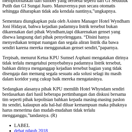
memprioritaskan dari sumber yang berbeda seperti dari GI Seduduk
Putih dan GI Sungai Juaro. Manuvernya pun secara otomatis
sehingga diharapkan tidak ada kendala nantinya,”ungkapnya.
Sementara diungkapkan pula oleh Asisten Manager Hotel Wyndham
Joni Hidayat, bahwa kejadian padamnya listrik tersebut bukan
dikarenakan dari pihak Wyndham,tapi dikarenakan genset yang
disewa langsung dari pihak penyelenggara. “Disini hanya
menyediakan tempat ruangan dan segala aliran listrik dia bawa
sendiri karena mereka menggunakan genset sendiri,”paparnya.
Terpisah, menurut Ketua KPU Sumsel Asphani mengatakan dirinya
tidak terlalu mengetahui penyebabnya padamnya listrik tersebut,
bahkan dirinya menganggap kejadian tersebut bagian yang tidak
disengaja dan memang segala sesuatu ada solusi selagi itu masih
dalam koridor yang cukup baik mereka mengatasinya.
Sedangkan alasanya pihak KPU memilih Hotel Whyndam sendiri
berdasarkan dari hasil beberapa pertimbangan dan diskusi bersama
tim seperti pihak kepolisian bahkan kepada masing-masing paslon
itu sendiri, kalaupun ada hal-hal diluar kemampuan maka pihaknya
harus menerima dan mudah-mudahan tidak terlalu
mengganggu,”tandasnya. (R)
LABEL
debat pilgub 2018