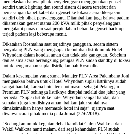
menjelaskan bahwa pihak penyelenggara menggunakan genset
sendiri untuk lighting dan sound sistem di acara tersebut dan
pemasangan kabel-kabel dari genset ke lokasi acara dikerjakan
sendiri oleh pihak penyelenggara. Ditambahkan juga bahwa padam
dikarenakan genset utama 200 kVA milik pihak penyelenggara
mengalami panas dan saat perpindahan beban ke genset back up
terjadi padam lagi beberapa menit.
Dikatakan Rosmalina saat terjadinya gangguan, secara sistem
penyulang PLN yang mengsuplai kebutuhan listrik untuk Hotel
Whyndam dalam kondisi aman dan tidak ada gangguan. Sebelum
dan selama acara berlangsung petugas PLN sudah standby di lokasi
untuk pengamanan suplai listrik, tambah Rosmalina.
Dalam kesempatan yang sama, Manajer PLN Area Palembang Joni
mengatakan bahwa untuk Hotel Whyndam suplai listriknya sudah
sangat handal, karena hotel tersebut masuk sebagai Pelanggan
Premium PLN sehingga listriknya disuplai melalui dua jalur yang
berbeda. “Suplai listrik ke hotel Whyndam sangat handal, dan
semalam juga kondisinya aman, bahkan jalur suplai nya
dimaksimalkan hanya memasok hotel ini saja”, ujarnya saat
diwawancarai pihak media pada Jumat (22/6/2018).
“Sedangkan untuk kegiatan debat kandidat Calon Walikota dan
Wakil Walikota nanti malam, dari segi kehandalan PLN sudah