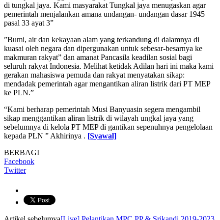
di tungkal jaya. Kami masyarakat Tungkal jaya menugaskan agar
pemerintah menjalankan amana undangan- undangan dasar 1945
pasal 33 ayat 3”
”Bumi, air dan kekayaan alam yang terkandung di dalamnya di
kuasai oleh negara dan dipergunakan untuk sebesar-besarnya ke
makmuran rakyat” dan amanat Pancasila keadilan sosial bagi
seluruh rakyat Indonesia. Melihat ketidak Adilan hari ini maka kami
gerakan mahasiswa pemuda dan rakyat menyatakan sikap:
mendadak pemerintah agar mengantikan aliran listrik dari PT MEP
ke PLN.”
“Kami berharap pemerintah Musi Banyuasin segera mengambil
sikap menggantikan aliran listrik di wilayah ungkal jaya yang
sebelumnya di kelola PT MEP di gantikan sepenuhnya pengelolaan
kepada PLN ” Akhirinya .
[Syawal]
BERBAGI
Facebook
Twitter
Artikel sebelumya
[Live] Pelantikan MPC PP & Srikandi 2019-2023