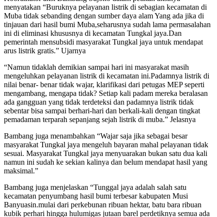
menyatakan “Buruknya pelayanan listrik di sebagian kecamatan di
Muba tidak sebanding dengan sumber daya alam Yang ada jika di
tinjauan dari hasil bumi Muba,seharusnya sudah lama permasalahan
ini di eliminasi khususnya di kecamatan Tungkal jaya.Dan
pemerintah mensubsidi masyarakat Tungkal jaya untuk mendapat
arus listrik gratis.” Ujarnya
“Namun tidaklah demikian sampai hari ini masyarakat masih
mengeluhkan pelayanan listrik di kecamatan ini.Padamnya listrik di
nilai benar- benar tidak wajar, klarifikasi dari petugas MEP seperti
mengambang, mengapa tidak? Setiap kali padam mereka beralasan
ada gangguan yang tidak terdeteksi dan padamnya listrik tidak
sebentar bisa sampai berhari-hari dan berkali-kali dengan tingkat
pemadaman terparah sepanjang sejah listrik di muba.” Jelasnya
Bambang juga menambahkan “Wajar saja jika sebagai besar
masyarakat Tungkal jaya mengeluh bayaran mahal pelayanan tidak
sesuai. Masyarakat Tungkal jaya menyuarakan bukan satu dua kali
namun ini sudah ke sekian kalinya dan belum mendapat hasil yang
maksimal.”
Bambang juga menjelaskan “Tunggal jaya adalah salah satu
kecamatan penyumbang hasil bumi terbesar kabupaten Musi
Banyuasin.mulai dari perkebunan ribuan hektar, batu bara ribuan
kubik perhari hingga hulumigas jutaan barel perdetiknya semua ada