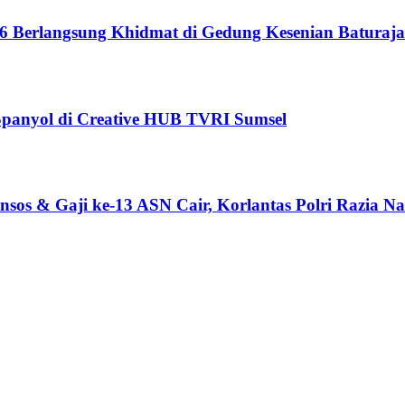
6 Berlangsung Khidmat di Gedung Kesenian Baturaja
 Spanyol di Creative HUB TVRI Sumsel
sos & Gaji ke-13 ASN Cair, Korlantas Polri Razia Na