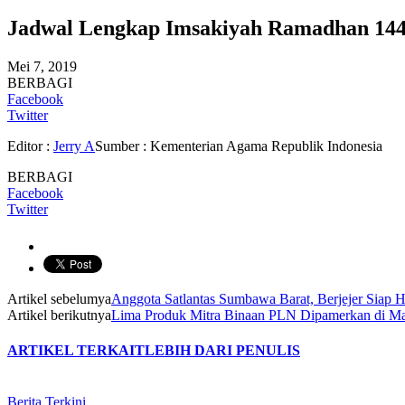
Jadwal Lengkap Imsakiyah Ramadhan 1440
Mei 7, 2019
BERBAGI
Facebook
Twitter
Editor :
Jerry A
Sumber : Kementerian Agama Republik Indonesia
BERBAGI
Facebook
Twitter
Artikel sebelumya
Anggota Satlantas Sumbawa Barat, Berjejer Siap 
Artikel berikutnya
Lima Produk Mitra Binaan PLN Dipamerkan di Ma
ARTIKEL TERKAIT
LEBIH DARI PENULIS
Berita Terkini