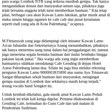
para warga Lombok NTB yang terkena musibah gempa. Tak hanya
mengandalkan donasi dari masyarakat umum saja, pihaknya juga
telah bersama anggota telah turut memberikan bantuan.” Kita tetap
jalan, berbagai cara akan Kawan Lamo lakukan, gelar musik amal di
muka umum hingga ngamen ke cafe cafe dan pusat keramaian
seperti mall yang ada di Kota Palembang,” ucapnya.
M Fitriansyah yang juga didampingi oleh inisiator Kawan Lamo
Arcan Jabaudin dan Sekretarisnya Anang menambahkan, pihaknya
tak hanya menerima uang tunai dalam hal penggalangan ini, namun
juga menerima segala bentuka bantuan dari mulai Sembako hingga
pakaian layak pakai.” Jika warga ada yang ingin memberikan
bantuannya silahkan mendatangi Cafe Gending di depan Hotel
Aston Palembang lantai dua. Selain itu juga bisa melalui rekening
pengurus Kawan Lamo 9000003835890 atas nama Ayu Trisnawati.
Sangat diharapkan sekali bantuan dari masyarakat, mengingat
gempa susulan di Lombok dan sekitarnya masih kerap terjadi,”
terang vocalis band Songket itu.
Untuk kembali diketahui, gala musik amal Kawan Lamo Peduli
Lombok ini telah kali ketiga digelar. Pertama dilaksanakan di
Gending Cafe, kemudian do Guns Cafe dan tadi malam di
Pendestrian Sudirman.