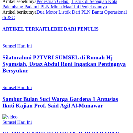
Artikel sebelumya
Pedestrian Gelap | Listrik di Sebagian Kota
Palembang Padam | PLN Minta Maaf Ini Penjelasannya
Artikel berikutnya
Dua Motor Listrik Dari PLN Bantu Operasional
di JSC
ARTIKEL TERKAIT
LEBIH DARI PENULIS
Sumsel Hari Ini
Silaturahmi P2TVRI SUMSEL di Rumah Hj
Syamsiah, Ustaz Abdul Roni Ingatkan Pentingnya
Bersyukur
Sumsel Hari Ini
Sambut Bulan Suci Warga Gardena 1 Antusias
Ikuti Kajian Prof. Said Agil Al-Munawar
Sumsel Hari Ini