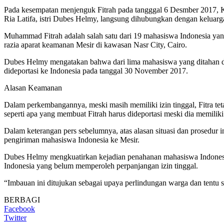
Pada kesempatan menjenguk Fitrah pada tangggal 6 Desmber 2017, K
Ria Latifa, istri Dubes Helmy, langsung dihubungkan dengan keluar
Muhammad Fitrah adalah salah satu dari 19 mahasiswa Indonesia yan
razia aparat keamanan Mesir di kawasan Nasr City, Cairo.
Dubes Helmy mengatakan bahwa dari lima mahasiswa yang ditahan di t
dideportasi ke Indonesia pada tanggal 30 November 2017.
Alasan Keamanan
Dalam perkembangannya, meski masih memiliki izin tinggal, Fitra te
seperti apa yang membuat Fitrah harus dideportasi meski dia memilik
Dalam keterangan pers sebelumnya, atas alasan situasi dan prosedu
pengiriman mahasiswa Indonesia ke Mesir.
Dubes Helmy mengkuatirkan kejadian penahanan mahasiswa Indonesia 
Indonesia yang belum memperoleh perpanjangan izin tinggal.
“Imbauan ini ditujukan sebagai upaya perlindungan warga dan tentu 
BERBAGI
Facebook
Twitter