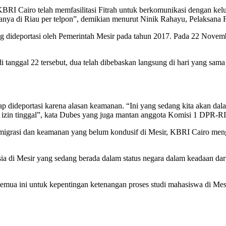
BRI Cairo telah memfasilitasi Fitrah untuk berkomunikasi dengan ke
ganya di Riau per telpon”, demikian menurut Ninik Rahayu, Pelaksana
g dideportasi oleh Pemerintah Mesir pada tahun 2017. Pada 22 Novem
anggal 22 tersebut, dua telah dibebaskan langsung di hari yang sama k
tap dideportasi karena alasan keamanan. “Ini yang sedang kita akan 
i izin tinggal”, kata Dubes yang juga mantan anggota Komisi 1 DPR-RI 
r imigrasi dan keamanan yang belum kondusif di Mesir, KBRI Cairo m
di Mesir yang sedang berada dalam status negara dalam keadaan darur
semua ini untuk kepentingan ketenangan proses studi mahasiswa di Me