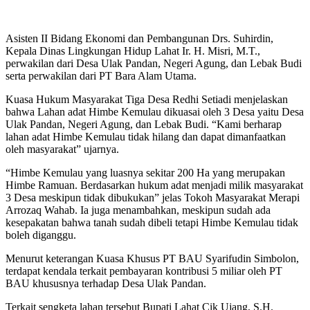
Asisten II Bidang Ekonomi dan Pembangunan Drs. Suhirdin,
Kepala Dinas Lingkungan Hidup Lahat Ir. H. Misri, M.T.,
perwakilan dari Desa Ulak Pandan, Negeri Agung, dan Lebak Budi
serta perwakilan dari PT Bara Alam Utama.
Kuasa Hukum Masyarakat Tiga Desa Redhi Setiadi menjelaskan
bahwa Lahan adat Himbe Kemulau dikuasai oleh 3 Desa yaitu Desa
Ulak Pandan, Negeri Agung, dan Lebak Budi. “Kami berharap
lahan adat Himbe Kemulau tidak hilang dan dapat dimanfaatkan
oleh masyarakat” ujarnya.
“Himbe Kemulau yang luasnya sekitar 200 Ha yang merupakan
Himbe Ramuan. Berdasarkan hukum adat menjadi milik masyarakat
3 Desa meskipun tidak dibukukan” jelas Tokoh Masyarakat Merapi
Arrozaq Wahab. Ia juga menambahkan, meskipun sudah ada
kesepakatan bahwa tanah sudah dibeli tetapi Himbe Kemulau tidak
boleh diganggu.
Menurut keterangan Kuasa Khusus PT BAU Syarifudin Simbolon,
terdapat kendala terkait pembayaran kontribusi 5 miliar oleh PT
BAU khususnya terhadap Desa Ulak Pandan.
Terkait sengketa lahan tersebut Bupati Lahat Cik Ujang, S.H.