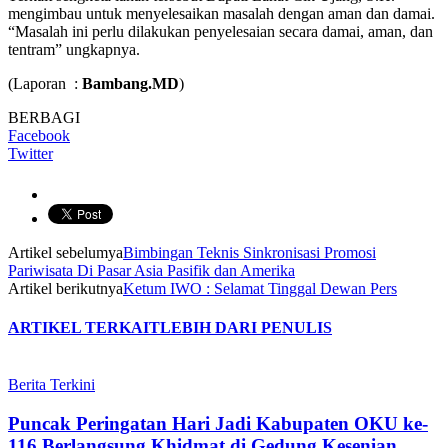
mengimbau untuk menyelesaikan masalah dengan aman dan damai.
“Masalah ini perlu dilakukan penyelesaian secara damai, aman, dan
tentram” ungkapnya.
(Laporan :
Bambang.MD
)
BERBAGI
Facebook
Twitter
Artikel sebelumya
Bimbingan Teknis Sinkronisasi Promosi
Pariwisata Di Pasar Asia Pasifik dan Amerika
Artikel berikutnya
Ketum IWO : Selamat Tinggal Dewan Pers
ARTIKEL TERKAIT
LEBIH DARI PENULIS
Berita Terkini
Puncak Peringatan Hari Jadi Kabupaten OKU ke-
116 Berlangsung Khidmat di Gedung Kesenian