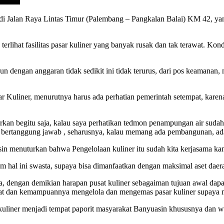
di Jalan Raya Lintas Timur (Palembang – Pangkalan Balai) KM 42, ya
terlihat fasilitas pasar kuliner yang banyak rusak dan tak terawat. Ko
dengan anggaran tidak sedikit ini tidak terurus, dari pos keamanan, m
 Kuliner, menurutnya harus ada perhatian pemerintah setempat, karena
rkan begitu saja, kalau saya perhatikan tedmon penampungan air sudah t
ng bertanggung jawab , seharusnya, kalau memang ada pembangunan, a
n menuturkan bahwa Pengelolaan kuliner itu sudah kita kerjasama ka
alam hal ini swasta, supaya bisa dimanfaatkan dengan maksimal aset d
sta, dengan demikian harapan pusat kuliner sebagaiman tujuan awal dap
akat dan kemampuannya mengelola dan mengemas pasar kuliner supaya 
 kuliner menjadi tempat paporit masyarakat Banyuasin khususnya dan