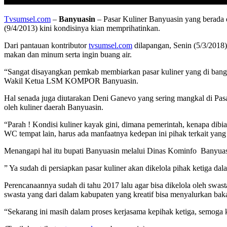
Tvsumsel.com
–
Banyuasin
– Pasar Kuliner Banyuasin yang berada 
(9/4/2013) kini kondisinya kian memprihatinkan.
Dari pantauan kontributor
tvsumsel.com
dilapangan, Senin (5/3/2018) 
makan dan minum serta ingin buang air.
“Sangat disayangkan pemkab membiarkan pasar kuliner yang di bangun 
Wakil Ketua LSM KOMPOR Banyuasin.
Hal senada juga diutarakan Deni Ganevo yang sering mangkal di Pasar
oleh kuliner daerah Banyuasin.
“Parah ! Kondisi kuliner kayak gini, dimana pemerintah, kenapa dibia
WC tempat lain, harus ada manfaatnya kedepan ini pihak terkait ya
Menangapi hal itu bupati Banyuasin melalui Dinas Kominfo Banyuasi
” Ya sudah di persiapkan pasar kuliner akan dikelola pihak ketiga d
Perencanaannya sudah di tahu 2017 lalu agar bisa dikelola oleh swa
swasta yang dari dalam kabupaten yang kreatif bisa menyalurkan b
“Sekarang ini masih dalam proses kerjasama kepihak ketiga, semoga