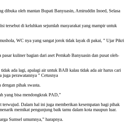
ng dibuka oleh mantan Bupati Banyuasin, Amiruddin Inoed, Selasa
ndisi tersebut di keluhkan sejumlah masyarakat yang mampir untuk
ushola, WC nya yang sangat jorok tidak layak di pakai, ” Ujar Pikri
 pasar kuliner bagian dari aset Pemkab Banyuasin dan pusat oleh-
idak ada lagi, apalagi air untuk BAB kalau tidak ada air harus cari
da juga perawatannya ” Cetusnya
n dengan pihak swasta.
aerah yang bisa mendongkrak PAD,”
at terwujud. Dalam hal ini juga memberikan kesempatan bagi pihak
menarik memikat pengunjung baik tamu dalam kota maupun luar.
 warga Sumsel umumnya,” harapnya.