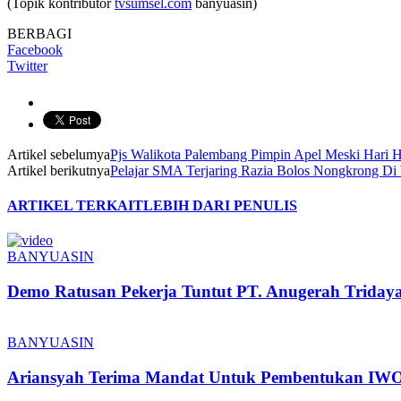
(Topik kontributor
tvsumsel.com
banyuasin)
BERBAGI
Facebook
Twitter
Artikel sebelumya
Pjs Walikota Palembang Pimpin Apel Meski Hari 
Artikel berikutnya
Pelajar SMA Terjaring Razia Bolos Nongkrong Di
ARTIKEL TERKAIT
LEBIH DARI PENULIS
BANYUASIN
Demo Ratusan Pekerja Tuntut PT. Anugerah Triday
BANYUASIN
Ariansyah Terima Mandat Untuk Pembentukan IWO