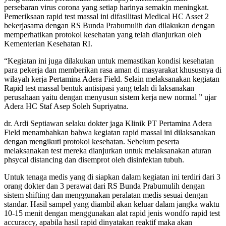
persebaran virus corona yang setiap harinya semakin meningkat.
Pemeriksaan rapid test massal ini difasilitasi Medical HC Asset 2
bekerjasama dengan RS Bunda Prabumulih dan dilakukan dengan
memperhatikan protokol kesehatan yang telah dianjurkan oleh
Kementerian Kesehatan RI.
“Kegiatan ini juga dilakukan untuk memastikan kondisi kesehatan
para pekerja dan memberikan rasa aman di masyarakat khususnya di
wilayah kerja Pertamina Adera Field. Selain melaksanakan kegiatan
Rapid test massal bentuk antisipasi yang telah di laksanakan
perusahaan yaitu dengan menyusun sistem kerja new normal ” ujar
Adera HC Staf Asep Soleh Supriyatna.
dr. Ardi Septiawan selaku dokter jaga Klinik PT Pertamina Adera
Field menambahkan bahwa kegiatan rapid massal ini dilaksanakan
dengan mengikuti protokol kesehatan. Sebelum peserta
melaksanakan test mereka dianjurkan untuk melaksanakan aturan
phsycal distancing dan disemprot oleh disinfektan tubuh.
Untuk tenaga medis yang di siapkan dalam kegiatan ini terdiri dari 3
orang dokter dan 3 perawat dari RS Bunda Prabumulih dengan
sistem shifting dan menggunakan peralatan medis sesuai dengan
standar. Hasil sampel yang diambil akan keluar dalam jangka waktu
10-15 menit dengan menggunakan alat rapid jenis wondfo rapid test
accuraccy, apabila hasil rapid dinyatakan reaktif maka akan