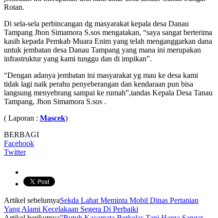
Rotan.
Di sela-sela perbincangan dg masyarakat kepala desa Danau
Tampang Jhon Simamora S.sos mengatakan, “saya sangat berterima
kasih kepada Pemkab Muara Enim yang telah menganggarkan dana
untuk jembatan desa Danau Tampang yang mana ini merupakan
infrastruktur yang kami tunggu dan di impikan”.
“Dengan adanya jembatan ini masyarakat yg mau ke desa kami
tidak lagi naik perahu penyeberangan dan kendaraan pun bisa
langsung menyebrang sampai ke rumah”,tandas Kepala Desa Tanau
Tampang, Jhon Simamora S.sos .
( Laporan :
Mascek
)
BERBAGI
Facebook
Twitter
Artikel sebelumya
Sekda Lahat Meminta Mobil Dinas Pertanian
Yang Alami Kecelakaan Segera Di Perbaiki
Artikel berikutnya
”Butuh Kacamata Berkelas Tapi Harga Sangat