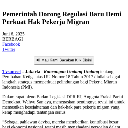
Pemerintah Dorong Regulasi Baru Demi
Perkuat Hak Pekerja Migran
Juni 6, 2025
BERBAGI
Facebook
Twitter
🔊 Mau Kami Bacakan Klik Disini
Tvsumsel
– Jakarta |
Rancangan Undang-Undang
tentang
Perubahan Ketiga atas UU Nomor 18 Tahun 2017 dinilai sebagai
langkah strategis memperkuat pelindungan bagi Pekerja Migran
Indonesia (PMI).
Dalam rapat pleno Badan Legislasi DPR RI, Anggota Fraksi Partai
Demokrat, Wahyu Sanjaya, menegaskan pentingnya revisi ini untuk
memastikan kesejahteraan dan hak-hak para pekerja migran yang
kerap menghadapi tantangan serius.
“Sebagai pahlawan devisa, mereka memberikan kontribusi besar
bagi ekonomi nasional, tetapi masih menghadapi persoalan dalam