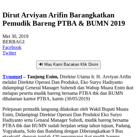
Dirut Arviyan Arifin Barangkatkan
Pemudik Bareng PTBA & BUMN 2019
Mei 30, 2019
BERBAGI
Facebook
Twitter
🔊 Mau Kami Bacakan Klik Disini
Tvsumsel
– Tanjung Enim,
Direktur Utama Ir. H. Arviyan Arifin
melalui Direktur Operasi Dan Produksi, Eko Suryo Hadiyanto
didampingi General Manager Suhendi dan Wabup Muara Enim ikut
melapas peserta mudik bareng bersama PTBA tbk dan BUMN
dihalaman kantor PTBA, kamis (30/05/2019)
Pelepasan pemudik langsung dilakukan oleh Wakil Bupati Muara
Enim, Didampingi Direktur Operasi Dan Produksi Eko Suryo
Hadiyanto serta Genaral Manager Suhedi, mudik bareng bersama
PTBA tbk dan BUMN sudah berjalan setiap tahun tujuan, Padang,
Yogyakarta, Solo dan Bandung dengan Diberangkatkan 9 Bus
eksekutif, dengan jumlah 420 penumpang ikut mudik bareng