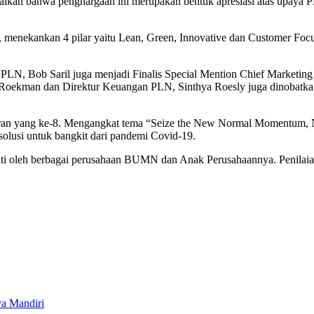
an bahwa penghargaan ini merupakan bentuk apresiasi atas upaya PL
masi, menekankan 4 pilar yaitu Lean, Green, Innovative dan Customer Fo
 PLN, Bob Saril juga menjadi Finalis Special Mention Chief Marketing
 Roekman dan Direktur Keuangan PLN, Sinthya Roesly juga dinobatk
an yang ke-8. Mengangkat tema “Seize the New Normal Momentum, Ne
n solusi untuk bangkit dari pandemi Covid-19.
uti oleh berbagai perusahaan BUMN dan Anak Perusahaannya. Penilaian
ya Mandiri