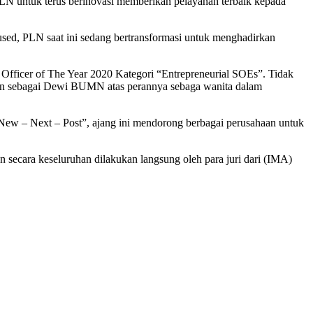
N untuk terus berinovasi memberikan pelayanan terbaik kepada
cused, PLN saat ini sedang bertransformasi untuk menghadirkan
 Officer of The Year 2020 Kategori “Entrepreneurial SOEs”. Tidak
an sebagai Dewi BUMN atas perannya sebaga wanita dalam
w – Next – Post”, ajang ini mendorong berbagai perusahaan untuk
 secara keseluruhan dilakukan langsung oleh para juri dari (IMA)