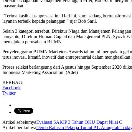
Direktur Niaga dan Manajemen Pelanggan PLN, Bob Saril menyampaik
masyarakat.
“Terima kasih atas apresiasi ini. Hari ini, kami sedang bertransfor
layanan terbaik kepada pelanggan,” ujar Bob Saril.
Selain 3 kategori tersebut, Direktur Niaga dan Manajemen Pelanggan
hanya itu, Direktur Human Capital dan Management PLN, Syovfi F.
memajukan perusahaan BUMN.
Penyelenggaran BUMN Marketers Awards tahun ini merupakan gelar
terus inovasi, kreatif, inovatif dan entreprenurial dalam menghasilka
Proses seleksi berlangsung dari Agustus hingga September 2020 diik
Indonesia Marketing Association. (Adel)
BERBAGI
Facebook
Twitter
Artikel sebelumya
Evaluasi SAKIP 3 Tahun OKU Dapat Nilai C
Artikel berikutnya
Demo Ratusan Pekerja Tuntut PT. Anugerah Trida