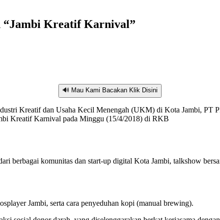
Jambi Kreatif Karnival”
🔊 Mau Kami Bacakan Klik Disini
dustri Kreatif dan Usaha Kecil Menengah (UKM) di Kota Jambi, PT P
i Kreatif Karnival pada Minggu (15/4/2018) di RKB
i berbagai komunitas dan start-up digital Kota Jambi, talkshow bersa
osplayer Jambi, serta cara penyeduhan kopi (manual brewing).
ui aksi sosial donor darah, yang diselenggarakan berkat kerjasama den