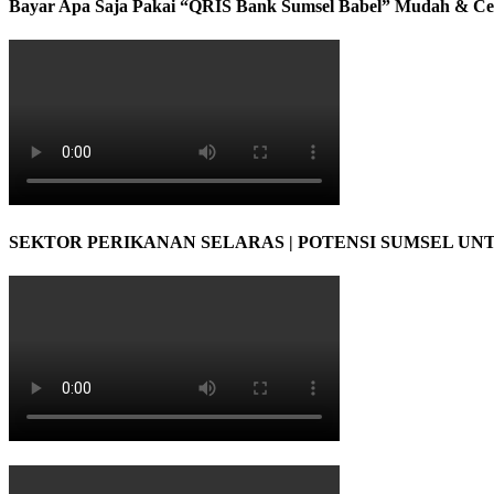
Bayar Apa Saja Pakai “QRIS Bank Sumsel Babel” Mudah & Ce
SEKTOR PERIKANAN SELARAS | POTENSI SUMSEL UN