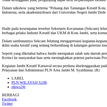
Dalam talkshow yang bertema “Peluang dan Tantangan Kreatif Kota J
Indonesia, serta akademisi/dosen dari Universitas Negeri Jambi Dede
Hadir pada kesempatan tersebut Sekretaris Kecamatan (Sekcam) Jelu
berbagai pelaku Industri Kreatif dan UKM di Kota Jambi, serta komunit
Dalam sambutannya Sekcam Jelutung mengapresiasi kegiatan-kegia
iklim usaha kreatif yang sedang berkembang di kalangan generasi mud
Seperti yang diketahui bahwa Jambi merupakan salah satu daerah peng
Kerinci ke masyarakat luas serta meningkatkan potensi pariwisata Pr
Kegiatan Jambi Kreatif Karnaval secara perdana diselenggarakan pada
Pelayanan dan Administrasi PLN Area Jambi M. Syafdinnur. (R)
LABEL
PLN WILAYAH S2JB
plnws2jb
BERBAGI
Facebook
Twitter