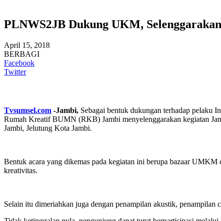
PLNWS2JB Dukung UKM, Selenggarakan “
April 15, 2018
BERBAGI
Facebook
Twitter
Tvsumsel.com
-Jambi,
Sebagai bentuk dukungan terhadap pelaku In
Rumah Kreatif BUMN (RKB) Jambi menyelenggarakan kegiatan Jamb
Jambi, Jelutung Kota Jambi.
Bentuk acara yang dikemas pada kegiatan ini berupa bazaar UMKM dar
kreativitas.
Selain itu dimeriahkan juga dengan penampilan akustik, penampilan c
Tidak ketinggalan pula, pengunjung dapat turut berpartisipasi melal