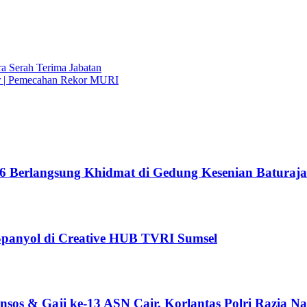
 Serah Terima Jabatan
r | Pemecahan Rekor MURI
6 Berlangsung Khidmat di Gedung Kesenian Baturaja
 Spanyol di Creative HUB TVRI Sumsel
sos & Gaji ke-13 ASN Cair, Korlantas Polri Razia Na