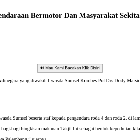
endaraan Bermotor Dan Masyarakat Sekita
🔊 Mau Kami Bacakan Klik Disini
Adinegara yang diwakili Irwasda Sumsel Kombes Pol Drs Dody Marsidy
Irwasda Sumsel beserta staf kepada pengendara roda 4 dan roda 2, di 
gi-bagi bingkisan makanan Takjil Ini sebagai bentuk kepedulian kit
ota Palembang,” ujarnya.