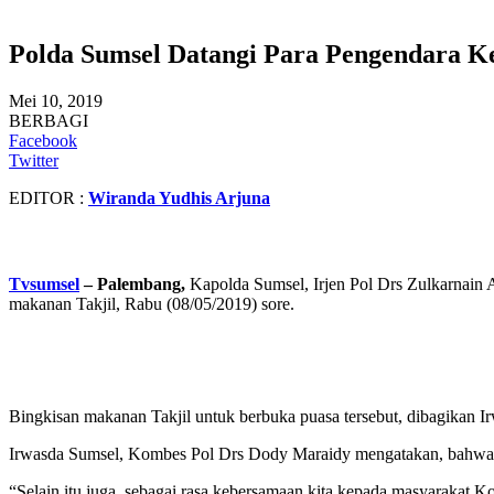
Polda Sumsel Datangi Para Pengendara K
Mei 10, 2019
BERBAGI
Facebook
Twitter
EDITOR :
Wiranda Yudhis Arjuna
Tvsumsel
– Palembang,
Kapolda Sumsel, Irjen Pol Drs Zulkarnain 
makanan Takjil, Rabu (08/05/2019) sore.
Bingkisan makanan Takjil untuk berbuka puasa tersebut, dibagikan 
Irwasda Sumsel, Kombes Pol Drs Dody Maraidy mengatakan, bahwa ba
“Selain itu juga, sebagai rasa kebersamaan kita kepada masyarakat K