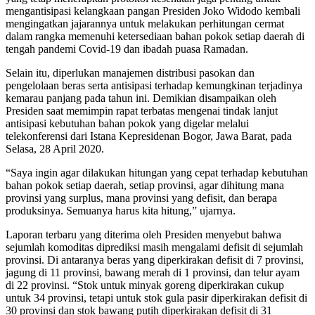
mengantisipasi kelangkaan pangan Presiden Joko Widodo kembali
mengingatkan jajarannya untuk melakukan perhitungan cermat
dalam rangka memenuhi ketersediaan bahan pokok setiap daerah di
tengah pandemi Covid-19 dan ibadah puasa Ramadan.
Selain itu, diperlukan manajemen distribusi pasokan dan
pengelolaan beras serta antisipasi terhadap kemungkinan terjadinya
kemarau panjang pada tahun ini. Demikian disampaikan oleh
Presiden saat memimpin rapat terbatas mengenai tindak lanjut
antisipasi kebutuhan bahan pokok yang digelar melalui
telekonferensi dari Istana Kepresidenan Bogor, Jawa Barat, pada
Selasa, 28 April 2020.
“Saya ingin agar dilakukan hitungan yang cepat terhadap kebutuhan
bahan pokok setiap daerah, setiap provinsi, agar dihitung mana
provinsi yang surplus, mana provinsi yang defisit, dan berapa
produksinya. Semuanya harus kita hitung,” ujarnya.
Laporan terbaru yang diterima oleh Presiden menyebut bahwa
sejumlah komoditas diprediksi masih mengalami defisit di sejumlah
provinsi. Di antaranya beras yang diperkirakan defisit di 7 provinsi,
jagung di 11 provinsi, bawang merah di 1 provinsi, dan telur ayam
di 22 provinsi. “Stok untuk minyak goreng diperkirakan cukup
untuk 34 provinsi, tetapi untuk stok gula pasir diperkirakan defisit di
30 provinsi dan stok bawang putih diperkirakan defisit di 31