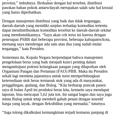
provinsi,” imbuhnya. Berkaitan dengan hal tersebut, distribusi
pasokan bahan pokok antarwilayah merupakan salah satu hal krusial
yang harus diperhatikan.
Dengan manajemen distribusi yang baik dan tidak terganggu,
daerah-daerah yang memiliki surplus terhadap komoditas tertentu
dapat mendistribusikan komoditas tersebut ke daerah-daerah sekitar
yang membutuhkannya. “Saya akan cek terus ini karena dengan
penerapan PSBB dari beberapa provinsi, beberapa kabupaten/kota,
memang saya mendengar ada satu atau dua yang sudah mulai
terganggu,” kata Presiden.
Sementara itu, Kepala Negara berpendapat bahwa manajemen
pengelolaan beras yang baik menjadi kunci penting dalam
mengantisipasi potensi kelangkaan pangan yang dilaporkan oleh
Organisasi Pangan dan Pertanian (FAO) PBB. Maka itu Presiden
sekali lagi meminta jajarannya untuk turut memperhitungkan
ketersediaan stok beras termasuk stok yang ada di masyarakat,
penggilingan, gudang, dan Bulog. “Kita berharap puncak panen
raya di bulan April ini produksi beras kita, kemarin saya mendapat
laporan, bisa mencapai 5,62 juta ton. Ini sangat bagus dan saya juga
minta Bulog untuk tetap membeli gabah petani dengan insentif
harga yang layak, dengan fleksibilitas yang memadai,” tuturnya.
“Juga tolong dikalkulasi kemungkinan terjadi kemarau panjang di