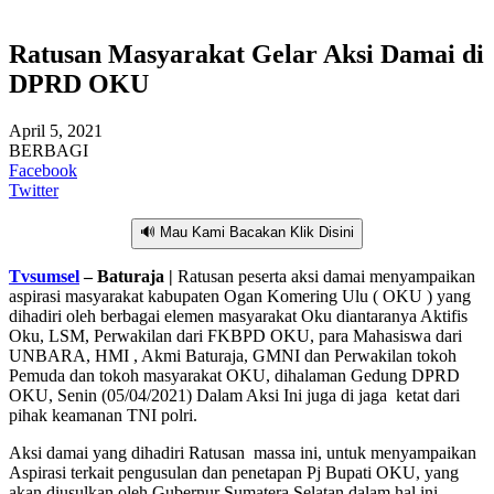
Ratusan Masyarakat Gelar Aksi Damai di
DPRD OKU
April 5, 2021
BERBAGI
Facebook
Twitter
🔊 Mau Kami Bacakan Klik Disini
Tvsumsel
– Baturaja |
Ratusan peserta aksi damai menyampaikan
aspirasi masyarakat kabupaten Ogan Komering Ulu ( OKU ) yang
dihadiri oleh berbagai elemen masyarakat Oku diantaranya Aktifis
Oku, LSM, Perwakilan dari FKBPD OKU, para Mahasiswa dari
UNBARA, HMI , Akmi Baturaja, GMNI dan Perwakilan tokoh
Pemuda dan tokoh masyarakat OKU, dihalaman Gedung DPRD
OKU, Senin (05/04/2021) Dalam Aksi Ini juga di jaga ketat dari
pihak keamanan TNI polri.
Aksi damai yang dihadiri Ratusan massa ini, untuk menyampaikan
Aspirasi terkait pengusulan dan penetapan Pj Bupati OKU, yang
akan diusulkan oleh Gubernur Sumatera Selatan dalam hal ini