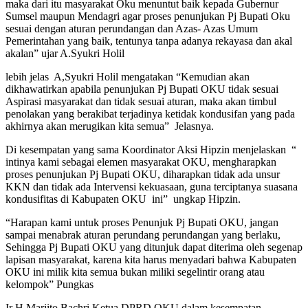
maka dari itu masyarakat Oku menuntut baik kepada Gubernur
Sumsel maupun Mendagri agar proses penunjukan Pj Bupati Oku
sesuai dengan aturan perundangan dan Azas- Azas Umum
Pemerintahan yang baik, tentunya tanpa adanya rekayasa dan akal
akalan” ujar A.Syukri Holil
lebih jelas A,Syukri Holil mengatakan “Kemudian akan
dikhawatirkan apabila penunjukan Pj Bupati OKU tidak sesuai
Aspirasi masyarakat dan tidak sesuai aturan, maka akan timbul
penolakan yang berakibat terjadinya ketidak kondusifan yang pada
akhirnya akan merugikan kita semua” Jelasnya.
Di kesempatan yang sama Koordinator Aksi Hipzin menjelaskan “
intinya kami sebagai elemen masyarakat OKU, mengharapkan
proses penunjukan Pj Bupati OKU, diharapkan tidak ada unsur
KKN dan tidak ada Intervensi kekuasaan, guna terciptanya suasana
kondusifitas di Kabupaten OKU ini” ungkap Hipzin.
“Harapan kami untuk proses Penunjuk Pj Bupati OKU, jangan
sampai menabrak aturan perundang perundangan yang berlaku,
Sehingga Pj Bupati OKU yang ditunjuk dapat diterima oleh segenap
lapisan masyarakat, karena kita harus menyadari bahwa Kabupaten
OKU ini milik kita semua bukan miliki segelintir orang atau
kelompok” Pungkas
Ir H Marjito Bachri Ketua DPRD OKU dalam kesempatan