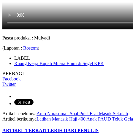
Pasca produksi : Mulyadi
(Laporan :
Rostom
)
LABEL
Ruang Kerja Bupati Muara Enim di Segel KPK
BERBAGI
Facebook
Twitter
Artikel sebelumya
Anto Narasoma : Soal Puisi Esai Masuk Sekolah
Artikel berikutnya
Latihan Manasik Haji 400 Anak PAUD Teluk Ge
ARTIKEL TERKAIT
LEBIH DARI PENULIS