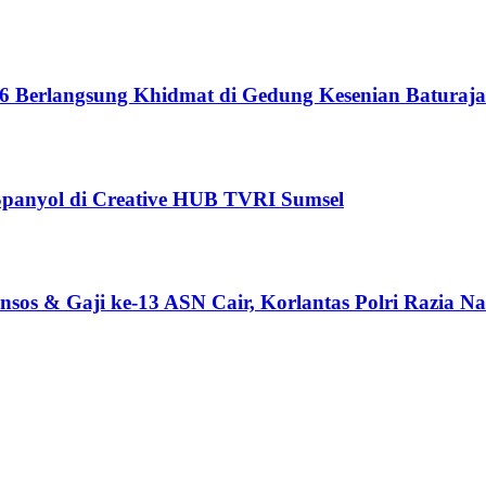
6 Berlangsung Khidmat di Gedung Kesenian Baturaja
 Spanyol di Creative HUB TVRI Sumsel
sos & Gaji ke-13 ASN Cair, Korlantas Polri Razia Na