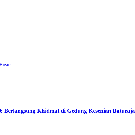
 Busuk
6 Berlangsung Khidmat di Gedung Kesenian Baturaja