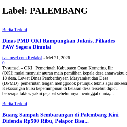
Label: PALEMBANG
Berita Terkini
Dinas PMD OKI Rampungkan Juknis, Pilkades
PAW Segera Dimulai
tvsumsel.com Redaksi
-
Mei 21, 2026
0
Tvsumsel – OKI | Pemerintah Kabupaten Ogan Komering Ilir
(OKI) mulai menyisir aturan main pemilihan kepala desa antarwaktu 
18 desa. Lewat Dinas Pemberdayaan Masyarakat dan Desa
(DPMD), pemerintah tengah menggodok petunjuk teknis agar suksesi 
Kekosongan kursi kepemimpinan di belasan desa tersebut dipicu
beberapa faktor, yakni pejabat sebelumnya meninggal dunia,...
Berita Terkini
Buang Sampah Sembarangan di Palembang Kini
Didenda Rp500 Ribu, Pelapor Bisa...