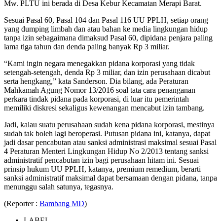
Mw. PLTU ini berada di Desa Kebur Kecamatan Merapi Barat.
Sesuai Pasal 60, Pasal 104 dan Pasal 116 UU PPLH, setiap orang
yang dumping limbah dan atau bahan ke media lingkungan hidup
tanpa izin sebagaimana dimaksud Pasal 60, dipidana penjara paling
lama tiga tahun dan denda paling banyak Rp 3 miliar.
“Kami ingin negara menegakkan pidana korporasi yang tidak
setengah-setengah, denda Rp 3 miliar, dan izin perusahaan dicabut
serta hengkang,” kata Sanderson. Dia bilang, ada Peraturan
Mahkamah Agung Nomor 13/2016 soal tata cara penanganan
perkara tindak pidana pada korporasi, di luar itu pemerintah
memiliki diskresi sekaligus kewenangan mencabut izin tambang.
Jadi, kalau suatu perusahaan sudah kena pidana korporasi, mestinya
sudah tak boleh lagi beroperasi. Putusan pidana ini, katanya, dapat
jadi dasar pencabutan atau sanksi administrasi maksimal sesuai Pasal
4 Peraturan Menteri Lingkungan Hidup No 2/2013 tentang sanksi
administratif pencabutan izin bagi perusahaan hitam ini. Sesuai
prinsip hukum UU PPLH, katanya, premium remedium, berarti
sanksi administratif maksimal dapat bersamaan dengan pidana, tanpa
menunggu salah satunya, tegasnya.
(Reporter :
Bambang MD
)
LABEL