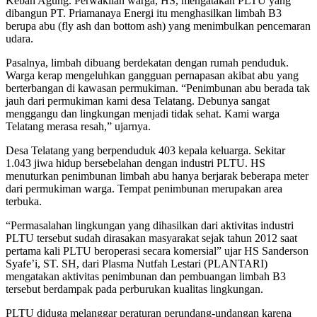
Keban Agung. Perwakilan warga, HS, mengatakan PLTU yang
dibangun PT. Priamanaya Energi itu menghasilkan limbah B3
berupa abu (fly ash dan bottom ash) yang menimbulkan pencemaran
udara.
Pasalnya, limbah dibuang berdekatan dengan rumah penduduk.
Warga kerap mengeluhkan gangguan pernapasan akibat abu yang
berterbangan di kawasan permukiman. “Penimbunan abu berada tak
jauh dari permukiman kami desa Telatang. Debunya sangat
menggangu dan lingkungan menjadi tidak sehat. Kami warga
Telatang merasa resah,” ujarnya.
Desa Telatang yang berpenduduk 403 kepala keluarga. Sekitar
1.043 jiwa hidup bersebelahan dengan industri PLTU. HS
menuturkan penimbunan limbah abu hanya berjarak beberapa meter
dari permukiman warga. Tempat penimbunan merupakan area
terbuka.
“Permasalahan lingkungan yang dihasilkan dari aktivitas industri
PLTU tersebut sudah dirasakan masyarakat sejak tahun 2012 saat
pertama kali PLTU beroperasi secara komersial” ujar HS Sanderson
Syafe’i, ST. SH, dari Plasma Nutfah Lestari (PLANTARI)
mengatakan aktivitas penimbunan dan pembuangan limbah B3
tersebut berdampak pada perburukan kualitas lingkungan.
PLTU diduga melanggar peraturan perundang-undangan karena