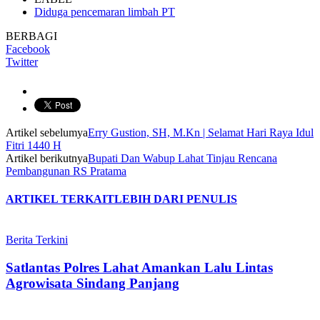
Diduga pencemaran limbah PT
BERBAGI
Facebook
Twitter
Artikel sebelumya
Erry Gustion, SH, M.Kn | Selamat Hari Raya Idul
Fitri 1440 H
Artikel berikutnya
Bupati Dan Wabup Lahat Tinjau Rencana
Pembangunan RS Pratama
ARTIKEL TERKAIT
LEBIH DARI PENULIS
Berita Terkini
Satlantas Polres Lahat Amankan Lalu Lintas
Agrowisata Sindang Panjang