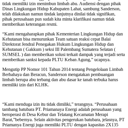
tidak memiliki izin menimbun limbah abu. Audiensi dengan pihak
Dinas Lingkungan Hidup Kabupaten Lahat, sambung Sanderson,
telah dilakukan namun tindak lanjutnya dinilai tidak signifikan,
pihak perusahaan pun sudah kita minta klarifikasi namun tidak
memberikan keterangan resmi.
“Kami mengaharapkan pihak Kementerian Lingkungan Hidup dan
Kehutanan bisa menurunkan Team satuan reaksi cepat Balai
Direktorat Jendral Penegakan Hukum Lingkungan Hidup dan
Kehutanan ( Gakkum ) seksi III Palembang Sumatera Selatan (
SUMSEL ) dan memberikan solusi terkait dampak yang terjadi serta
memberikan sanksi kepada PLTU Keban Agung,” ucapnya.
Mengutip PP Nomor 101 Tahun 2014 tentang Pengelolaan Limbah
Berbahaya dan Beracun, Sanderson mengatakan pembuangan
limbah berupa abu terbang dan abu dasar ke tanah terbuka harus
memiliki izin dari KLHK.
“Kami menduga izin itu tidak dimiliki,” terangnya. “Perusahaan
tambang batubara PT. Priamanaya Energi adalah perusahaan yang
beroperasi di Desa Kebur dan Telatang Kecamatan Merapi
Barat,”bebernya. Selain aktivitas pengerukan batubara, jelasnya, PT
Priamanya Energi juga memiliki PLTU dengan kapasitas 2X135