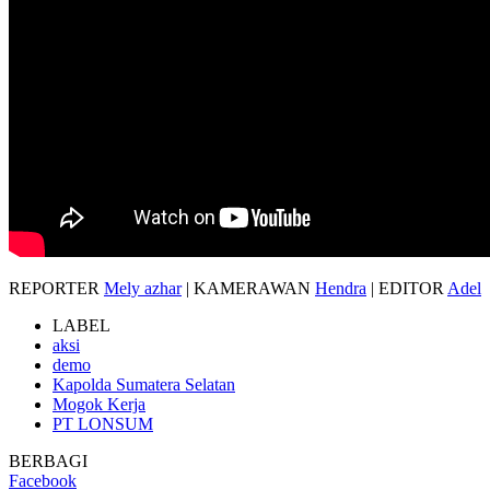
REPORTER
Mely azhar
| KAMERAWAN
Hendra
| EDITOR
Adel
LABEL
aksi
demo
Kapolda Sumatera Selatan
Mogok Kerja
PT LONSUM
BERBAGI
Facebook