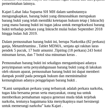
pemerintahan lainnya.
Kajari Lahat Jaka Suparna SH MH dalam sambutannya
mengungkapkan, barang bukti yang dimusnahkan merupakan
barang bukti yang telah memiliki ketetapan hukum tetap ( Inkracht)
yang mana barang bukti ini tugas jaksa untuk mengeksekusi barang
bukti terhadap perkara yang Inkracht mulai bulan September 2018
hingga bulan Juli 2019.
Dalam pemusnahan barang bukti ini, berupa Narkotika (82 perkara)
ganja, Metamfetamina , Tablet MDMA, senjata api rakitan laras
pendek 5 pucuk, 17 butir amunisi ,Tipiring (18 perkara) 243 botol
minuman keras, dan 7 botol sisa minuman keras .
Pemusnahan barang bukti ini sekaligus mengantisipasi adanya
penyimpanan serta penyalahgunaan barang bukti yang di lakukan
oleh oknum aparat, pemusnahan barang bukti ini dapat memberi
dampak positif pada penegak hukum dan meminimalisir
kemungkinan adanya penggelapan barang bukti .
“Kami sampaikan perkara yang terbanyak adalah perkara narkoba,
tugas kita bersama peran serta masyarakat, orang tua untuk
memberikan pemahaman supaya generasi muda tidak terjebak
narkoba, tentunya bagaimana kita menyikapinya mari bersinergi
untuk memerangi narkoba” kata Kajari .