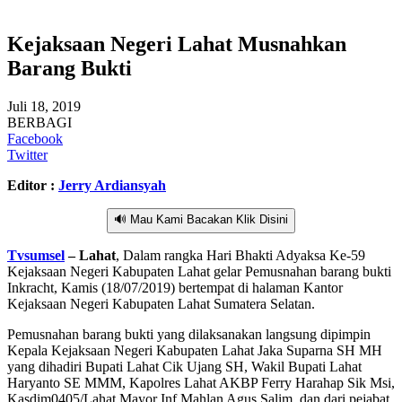
Kejaksaan Negeri Lahat Musnahkan
Barang Bukti
Juli 18, 2019
BERBAGI
Facebook
Twitter
Editor :
Jerry Ardiansyah
🔊 Mau Kami Bacakan Klik Disini
Tvsumsel
– Lahat
, Dalam rangka Hari Bhakti Adyaksa Ke-59
Kejaksaan Negeri Kabupaten Lahat gelar Pemusnahan barang bukti
Inkracht, Kamis (18/07/2019) bertempat di halaman Kantor
Kejaksaan Negeri Kabupaten Lahat Sumatera Selatan.
Pemusnahan barang bukti yang dilaksanakan langsung dipimpin
Kepala Kejaksaan Negeri Kabupaten Lahat Jaka Suparna SH MH
yang dihadiri Bupati Lahat Cik Ujang SH, Wakil Bupati Lahat
Haryanto SE MMM, Kapolres Lahat AKBP Ferry Harahap Sik Msi,
Kasdim0405/Lahat Mayor Inf Mahlan Agus Salim, dan dari pejabat