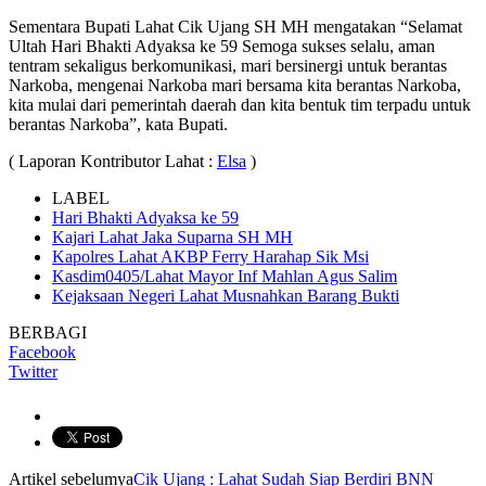
Sementara Bupati Lahat Cik Ujang SH MH mengatakan “Selamat
Ultah Hari Bhakti Adyaksa ke 59 Semoga sukses selalu, aman
tentram sekaligus berkomunikasi, mari bersinergi untuk berantas
Narkoba, mengenai Narkoba mari bersama kita berantas Narkoba,
kita mulai dari pemerintah daerah dan kita bentuk tim terpadu untuk
berantas Narkoba”, kata Bupati.
( Laporan Kontributor Lahat :
Elsa
)
LABEL
Hari Bhakti Adyaksa ke 59
Kajari Lahat Jaka Suparna SH MH
Kapolres Lahat AKBP Ferry Harahap Sik Msi
Kasdim0405/Lahat Mayor Inf Mahlan Agus Salim
Kejaksaan Negeri Lahat Musnahkan Barang Bukti
BERBAGI
Facebook
Twitter
Artikel sebelumya
Cik Ujang : Lahat Sudah Siap Berdiri BNN