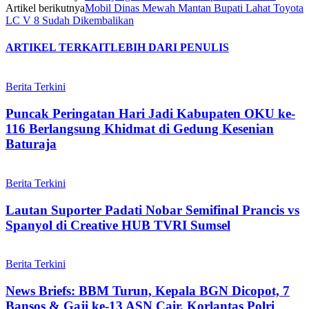
Artikel berikutnya
Mobil Dinas Mewah Mantan Bupati Lahat Toyota
LC V 8 Sudah Dikembalikan
ARTIKEL TERKAIT
LEBIH DARI PENULIS
Berita Terkini
Puncak Peringatan Hari Jadi Kabupaten OKU ke-
116 Berlangsung Khidmat di Gedung Kesenian
Baturaja
Berita Terkini
Lautan Suporter Padati Nobar Semifinal Prancis vs
Spanyol di Creative HUB TVRI Sumsel
Berita Terkini
News Briefs: BBM Turun, Kepala BGN Dicopot, 7
Bansos & Gaji ke-13 ASN Cair, Korlantas Polri