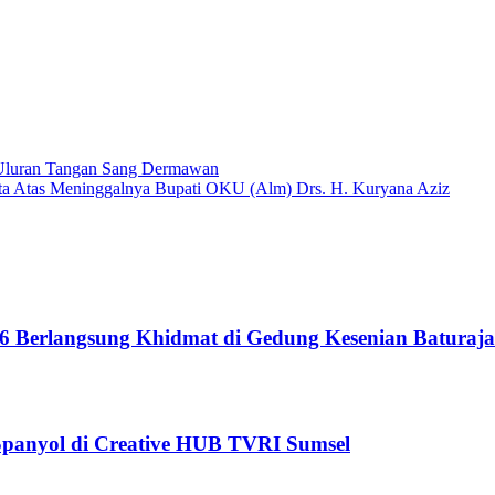
 Uluran Tangan Sang Dermawan
ka Cita Atas Meninggalnya Bupati OKU (Alm) Drs. H. Kuryana Aziz
6 Berlangsung Khidmat di Gedung Kesenian Baturaja
 Spanyol di Creative HUB TVRI Sumsel